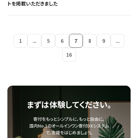
トを掲載いただきました
1
...
5
6
7
8
9
...
16
まずは体験してください。
寄付をもっとシンプルに、もっと自由に。
国内No.1のオールインワン寄付DXシステム
で、
支援をはじめましょう。