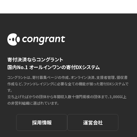
寄付決済ならコングラント
国内No.1 オールインワンの寄付DXシステム
コングラントは、寄付募集ページの作成、オンライン決済、支援者管理、領収書
作成など、ファンドレイジングに必要な全ての機能が揃った寄付DXシステムで
す。
立ち上げたばかりの団体から年間収入数十億円規模の団体まで、3,000以上
の非営利組織に選ばれています。
採用情報
運営会社