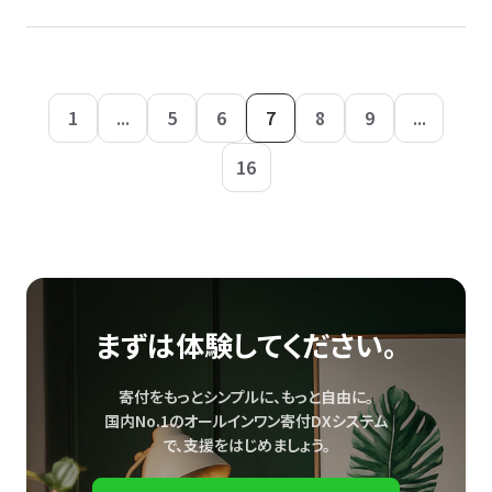
1
...
5
6
7
8
9
...
16
まずは体験してください。
寄付をもっとシンプルに、もっと自由に。
国内No.1のオールインワン寄付DXシステム
で、
支援をはじめましょう。