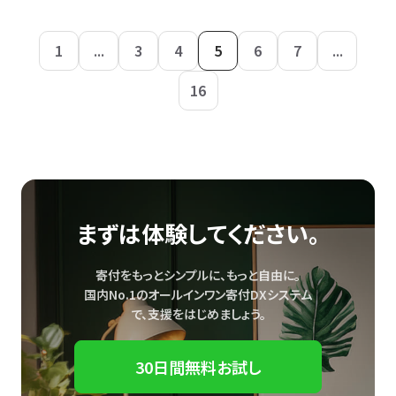
1
...
3
4
5
6
7
...
16
まずは体験してください。
寄付をもっとシンプルに、もっと自由に。
国内No.1のオールインワン寄付DXシステム
で、
支援をはじめましょう。
30日間無料お試し