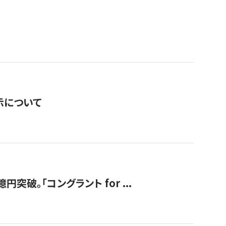
表示について
破。「コングラント for ...