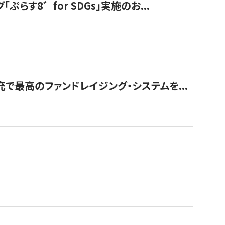
す8゛for SDGs」実施のお...
で最高のファンドレイジング・システムを...