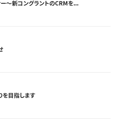
ナー〜新コングラントのCRMを...
せ
りを目指します