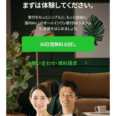
まずは体験してください。
寄付をもっとシンプルに、もっと自由に。
国内No.1のオールインワン寄付DXシステム
で、
支援をはじめましょう。
30日間無料お試し
お問い合わせ・資料請求