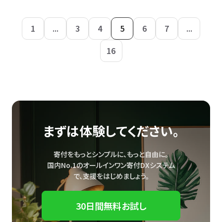
1
...
3
4
5
6
7
...
16
まずは体験してください。
寄付をもっとシンプルに、もっと自由に。
国内No.1のオールインワン寄付DXシステム
で、
支援をはじめましょう。
30日間無料お試し