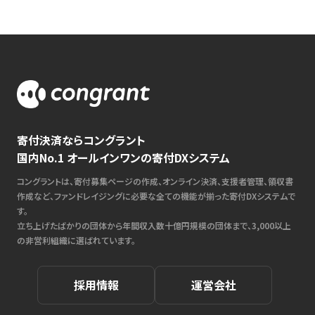
寄付決済ならコングラント
国内No.1 オールインワンの寄付DXシステム
コングラントは、寄付募集ページの作成、オンライン決済、支援者管理、領収書
作成など、ファンドレイジングに必要な全ての機能が揃った寄付DXシステムで
す。
立ち上げたばかりの団体から年間収入数十億円規模の団体まで、3,000以上
の非営利組織に選ばれています。
採用情報
運営会社