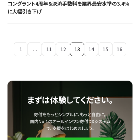
コングラント4周年＆決済手数料を業界最安水準の3.4％
に大幅引き下げ
1
...
11
12
13
14
15
16
まずは体験してください。
寄付をもっとシンプルに、もっと自由に。
国内No.1のオールインワン寄付DXシステム
で、
支援をはじめましょう。