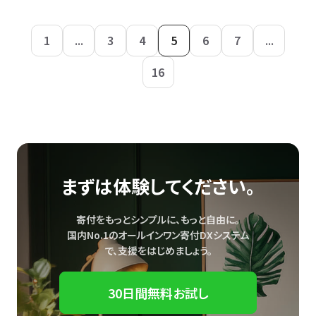
1
...
3
4
5
6
7
...
16
まずは体験してください。
寄付をもっとシンプルに、もっと自由に。
国内No.1のオールインワン寄付DXシステム
で、
支援をはじめましょう。
30日間無料お試し