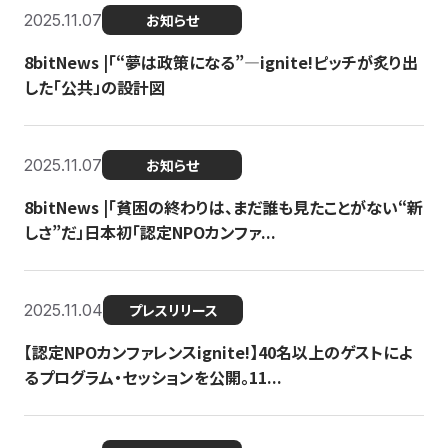
2025.11.07
お知らせ
8bitNews |「“夢は政策になる”—ignite!ピッチが炙り出
した「公共」の設計図
2025.11.07
お知らせ
8bitNews |「貧困の終わりは、まだ誰も見たことがない“新
しさ”だ」日本初「認定NPOカンファ...
2025.11.04
プレスリリース
【認定NPOカンファレンスignite!】40名以上のゲストによ
るプログラム・セッションを公開。11...