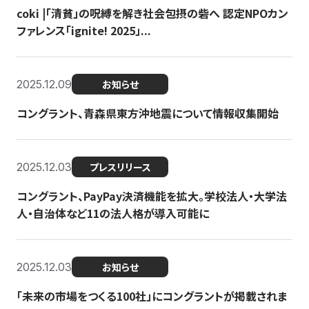
coki |「清貧」の呪縛を解き社会包摂の砦へ 認定NPOカン
ファレンス「ignite! 2025」...
2025.12.09
お知らせ
コングラント、青森県東方沖地震について情報収集開始
2025.12.03
プレスリリース
コングラント、PayPay決済機能を拡大。学校法人・大学法
人・自治体など11の法人格が導入可能に
2025.12.03
お知らせ
「未来の市場をつくる100社」にコングラントが掲載されま