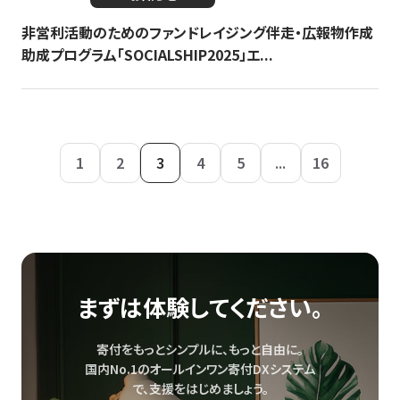
非営利活動のためのファンドレイジング伴走・広報物作成
助成プログラム「SOCIALSHIP2025」エ...
1
2
3
4
5
...
16
まずは体験してください。
寄付をもっとシンプルに、もっと自由に。
国内No.1のオールインワン寄付DXシステム
で、
支援をはじめましょう。