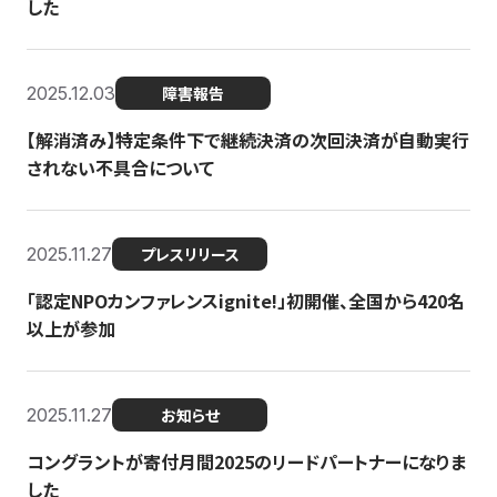
した
2025.12.03
障害報告
【解消済み】特定条件下で継続決済の次回決済が自動実行
されない不具合について
2025.11.27
プレスリリース
「認定NPOカンファレンスignite!」初開催、全国から420名
以上が参加
2025.11.27
お知らせ
コングラントが寄付月間2025のリードパートナーになりま
した