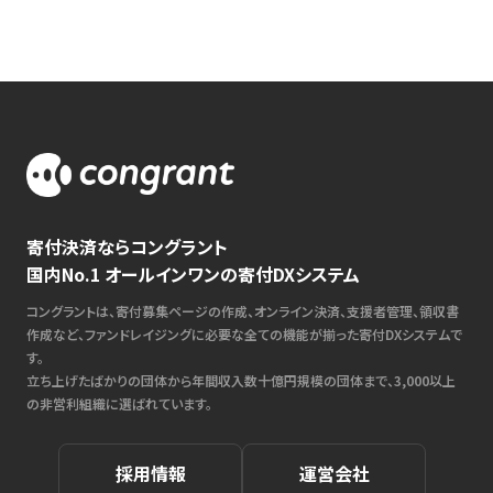
寄付決済ならコングラント
国内No.1 オールインワンの寄付DXシステム
コングラントは、寄付募集ページの作成、オンライン決済、支援者管理、領収書
作成など、ファンドレイジングに必要な全ての機能が揃った寄付DXシステムで
す。
立ち上げたばかりの団体から年間収入数十億円規模の団体まで、3,000以上
の非営利組織に選ばれています。
採用情報
運営会社