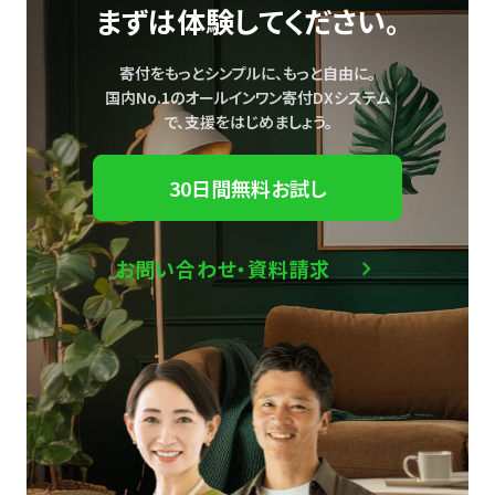
まずは体験してください。
寄付をもっとシンプルに、もっと自由に。
国内No.1のオールインワン寄付DXシステム
で、
支援をはじめましょう。
30日間無料お試し
お問い合わせ・資料請求