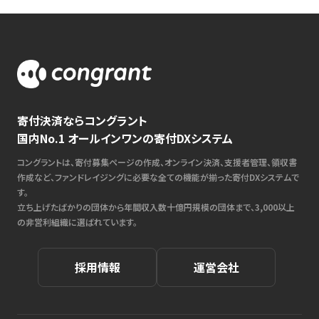
寄付決済ならコングラント
国内No.1 オールインワンの寄付DXシステム
コングラントは、寄付募集ページの作成、オンライン決済、支援者管理、領収書
作成など、ファンドレイジングに必要な全ての機能が揃った寄付DXシステムで
す。
立ち上げたばかりの団体から年間収入数十億円規模の団体まで、3,000以上
の非営利組織に選ばれています。
採用情報
運営会社