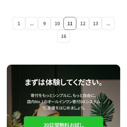
1
...
9
10
11
12
13
...
16
まずは体験してください。
寄付をもっとシンプルに、もっと自由に。
国内No.1のオールインワン寄付DXシステム
で、
支援をはじめましょう。
30日間無料お試し