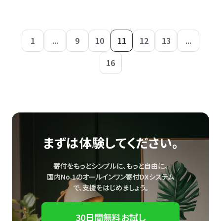
1
...
9
10
11
12
13
...
16
まずは体験してください。
寄付をもっとシンプルに、もっと自由に。
国内No.1のオールインワン寄付DXシステム
で、
支援をはじめましょう。
30日間無料お試し