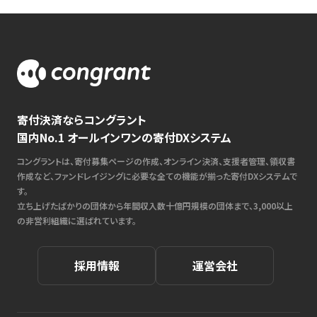
寄付決済ならコングラント
国内No.1 オールインワンの寄付DXシステム
コングラントは、寄付募集ページの作成、オンライン決済、支援者管理、領収書
作成など、ファンドレイジングに必要な全ての機能が揃った寄付DXシステムで
す。
立ち上げたばかりの団体から年間収入数十億円規模の団体まで、3,000以上
の非営利組織に選ばれています。
採用情報
運営会社