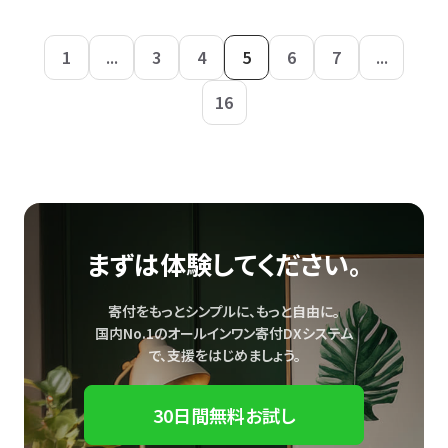
1
...
3
4
5
6
7
...
16
まずは体験してください。
寄付をもっとシンプルに、もっと自由に。
国内No.1のオールインワン寄付DXシステム
で、
支援をはじめましょう。
30日間無料お試し