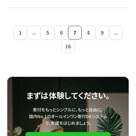
1
...
5
6
7
8
9
...
16
まずは体験してください。
寄付をもっとシンプルに、もっと自由に。
国内No.1のオールインワン寄付DXシステム
で、
支援をはじめましょう。