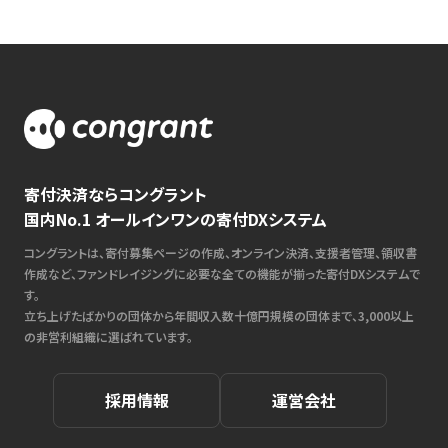
寄付決済ならコングラント
国内No.1 オールインワンの寄付DXシステム
コングラントは、寄付募集ページの作成、オンライン決済、支援者管理、領収書
作成など、ファンドレイジングに必要な全ての機能が揃った寄付DXシステムで
す。
立ち上げたばかりの団体から年間収入数十億円規模の団体まで、3,000以上
の非営利組織に選ばれています。
採用情報
運営会社