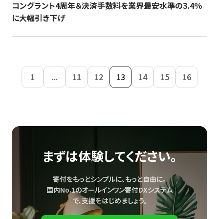
コングラント4周年＆決済手数料を業界最安水準の3.4％
に大幅引き下げ
1
...
11
12
13
14
15
16
まずは体験してください。
寄付をもっとシンプルに、もっと自由に。
国内No.1のオールインワン寄付DXシステム
で、
支援をはじめましょう。