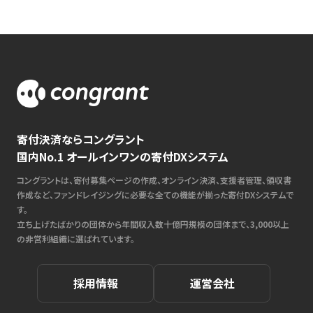
寄付決済ならコングラント
国内No.1 オールインワンの寄付DXシステム
コングラントは、寄付募集ページの作成、オンライン決済、支援者管理、領収書
作成など、ファンドレイジングに必要な全ての機能が揃った寄付DXシステムで
す。
立ち上げたばかりの団体から年間収入数十億円規模の団体まで、3,000以上
の非営利組織に選ばれています。
採用情報
運営会社