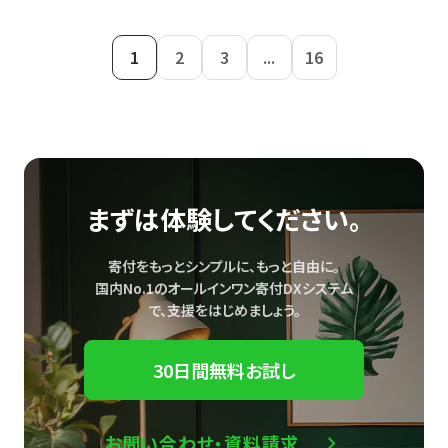
1
2
3
...
16
まずは体験してください。
寄付をもっとシンプルに、もっと自由に。
国内No.1のオールインワン寄付DXシステム
で、
支援をはじめましょう。
30日間無料お試し
お問い合わせ・資料請求