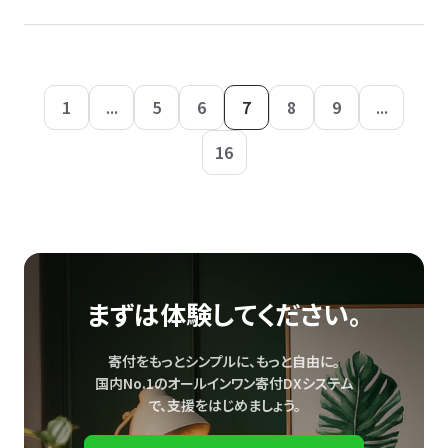
1
...
5
6
7
8
9
...
16
まずは体験してください。
寄付をもっとシンプルに、もっと自由に。
国内No.1のオールインワン寄付DXシステム
で、
支援をはじめましょう。