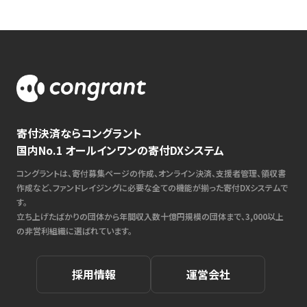
寄付決済ならコングラント
国内No.1 オールインワンの寄付DXシステム
コングラントは、寄付募集ページの作成、オンライン決済、支援者管理、領収書
作成など、ファンドレイジングに必要な全ての機能が揃った寄付DXシステムで
す。
立ち上げたばかりの団体から年間収入数十億円規模の団体まで、3,000以上
の非営利組織に選ばれています。
採用情報
運営会社