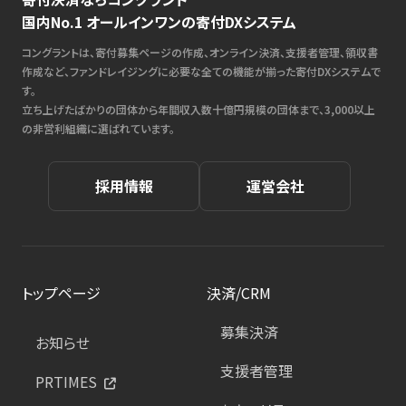
国内No.1 オールインワンの寄付DXシステム
コングラントは、寄付募集ページの作成、オンライン決済、支援者管理、領収書
作成など、ファンドレイジングに必要な全ての機能が揃った寄付DXシステムで
す。
立ち上げたばかりの団体から年間収入数十億円規模の団体まで、3,000以上
の非営利組織に選ばれています。
採用情報
運営会社
トップページ
決済/CRM
募集決済
お知らせ
支援者管理
PRTIMES