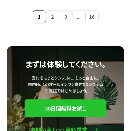
1
2
3
...
16
まずは体験してください。
寄付をもっとシンプルに、もっと自由に。
国内No.1のオールインワン寄付DXシステム
で、
支援をはじめましょう。
30日間無料お試し
お問い合わせ・資料請求