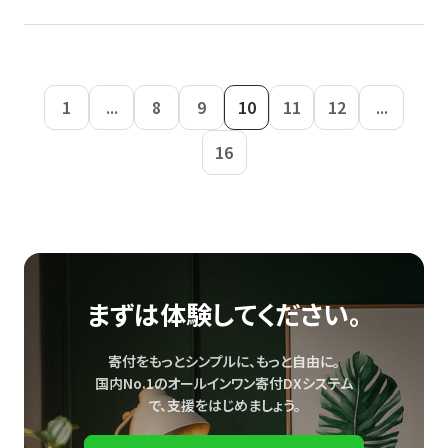
1
...
8
9
10
11
12
...
16
まずは体験してください。
寄付をもっとシンプルに、もっと自由に。
国内No.1のオールインワン寄付DXシステム
で、
支援をはじめましょう。