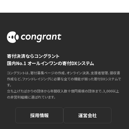
寄付決済ならコングラント
国内No.1 オールインワンの寄付DXシステム
コングラントは、寄付募集ページの作成、オンライン決済、支援者管理、領収書
作成など、ファンドレイジングに必要な全ての機能が揃った寄付DXシステムで
す。
立ち上げたばかりの団体から年間収入数十億円規模の団体まで、3,000以上
の非営利組織に選ばれています。
採用情報
運営会社