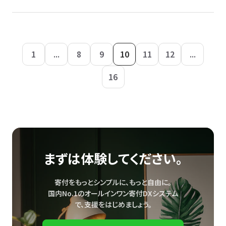
1
...
8
9
10
11
12
...
16
まずは体験してください。
寄付をもっとシンプルに、もっと自由に。
国内No.1のオールインワン寄付DXシステム
で、
支援をはじめましょう。