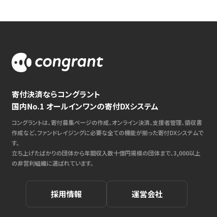
寄付決済ならコングラント
国内No.1 オールインワンの寄付DXシステム
コングラントは、寄付募集ページの作成、オンライン決済、支援者管理、領収書
作成など、ファンドレイジングに必要な全ての機能が揃った寄付DXシステムで
す。
立ち上げたばかりの団体から年間収入数十億円規模の団体まで、3,000以上
の非営利組織に選ばれています。
採用情報
運営会社