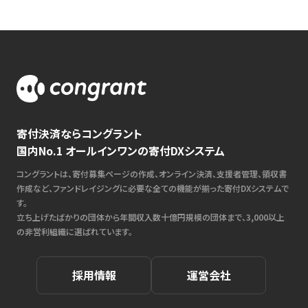
寄付決済ならコングラント
国内No.1 オールインワンの寄付DXシステム
コングラントは、寄付募集ページの作成、オンライン決済、支援者管理、領収書
作成など、ファンドレイジングに必要な全ての機能が揃った寄付DXシステムで
す。
立ち上げたばかりの団体から年間収入数十億円規模の団体まで、3,000以上
の非営利組織に選ばれています。
採用情報
運営会社