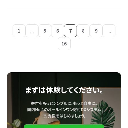
1
...
5
6
7
8
9
...
16
まずは体験してください。
寄付をもっとシンプルに、もっと自由に。
国内No.1のオールインワン寄付DXシステム
で、
支援をはじめましょう。