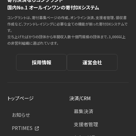
国内No.1 オールインワンの寄付DXシステム
コングラントは、寄付募集ページの作成、オンライン決済、支援者管理、領収書
作成など、ファンドレイジングに必要な全ての機能が揃った寄付DXシステムで
す。
立ち上げたばかりの団体から年間収入数十億円規模の団体まで、3,000以上
の非営利組織に選ばれています。
採用情報
運営会社
トップページ
決済/CRM
募集決済
お知らせ
支援者管理
PRTIMES