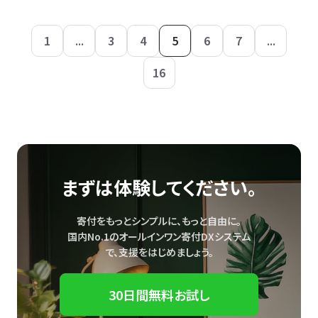
1
...
3
4
5
6
7
...
16
まずは体験してください。
寄付をもっとシンプルに、もっと自由に。
国内No.1のオールインワン寄付DXシステム
で、
支援をはじめましょう。
30日間無料お試し