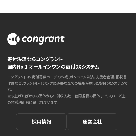
寄付決済ならコングラント
国内No.1 オールインワンの寄付DXシステム
コングラントは、寄付募集ページの作成、オンライン決済、支援者管理、領収書
作成など、ファンドレイジングに必要な全ての機能が揃った寄付DXシステムで
す。
立ち上げたばかりの団体から年間収入数十億円規模の団体まで、3,000以上
の非営利組織に選ばれています。
採用情報
運営会社