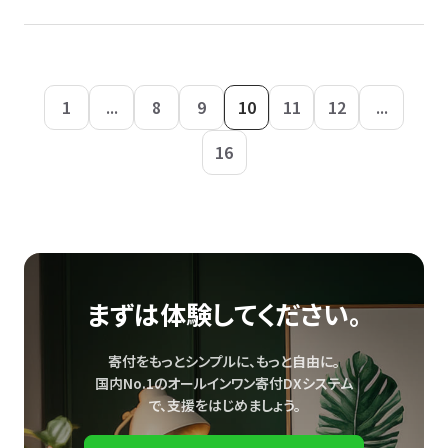
1
...
8
9
10
11
12
...
16
まずは体験してください。
寄付をもっとシンプルに、もっと自由に。
国内No.1のオールインワン寄付DXシステム
で、
支援をはじめましょう。