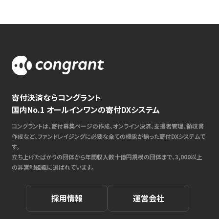
寄付決済ならコングラント
国内No.1 オールインワンの寄付DXシステム
コングラントは、寄付募集ページの作成、オンライン決済、支援者管理、領収書
作成など、ファンドレイジングに必要な全ての機能が揃った寄付DXシステムで
す。
立ち上げたばかりの団体から年間収入数十億円規模の団体まで、3,000以上
の非営利組織に選ばれています。
採用情報
運営会社