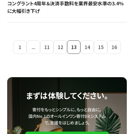
コングラント4周年＆決済手数料を業界最安水準の3.4％
に大幅引き下げ
1
...
11
12
13
14
15
16
まずは体験してください。
寄付をもっとシンプルに、もっと自由に。
国内No.1のオールインワン寄付DXシステム
で、
支援をはじめましょう。