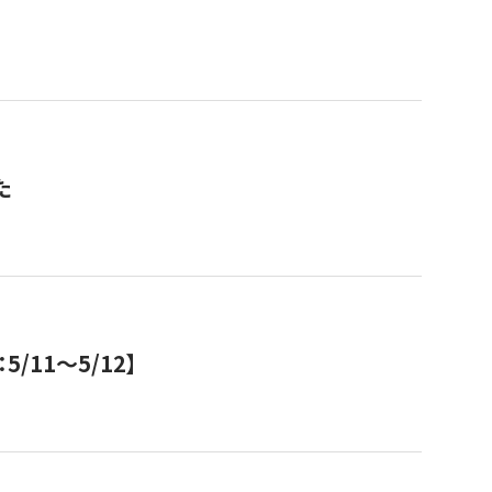
た
11～5/12】