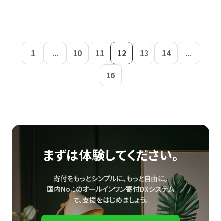
1
...
10
11
12
13
14
...
16
まずは体験してください。
寄付をもっとシンプルに、もっと自由に。
国内No.1のオールインワン寄付DXシステム
で、
支援をはじめましょう。