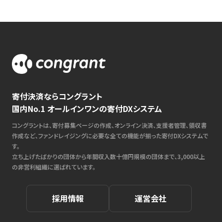
寄付決済ならコングラント
国内No.1 オールインワンの寄付DXシステム
コングラントは、寄付募集ページの作成、オンライン決済、支援者管理、領収書
作成など、ファンドレイジングに必要な全ての機能が揃った寄付DXシステムで
す。
立ち上げたばかりの団体から年間収入数十億円規模の団体まで、3,000以上
の非営利組織に選ばれています。
採用情報
運営会社