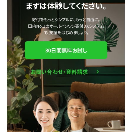
まずは体験してください。
寄付をもっとシンプルに、もっと自由に。
国内No.1のオールインワン寄付DXシステム
で、
支援をはじめましょう。
30日間無料お試し
お問い合わせ・資料請求