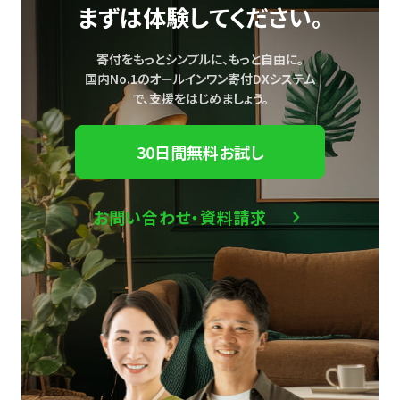
まずは体験してください。
寄付をもっとシンプルに、もっと自由に。
国内No.1のオールインワン寄付DXシステム
で、
支援をはじめましょう。
30日間無料お試し
お問い合わせ・資料請求