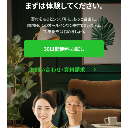
まずは体験してください。
寄付をもっとシンプルに、もっと自由に。
国内No.1のオールインワン寄付DXシステム
で、
支援をはじめましょう。
30日間無料お試し
お問い合わせ・資料請求