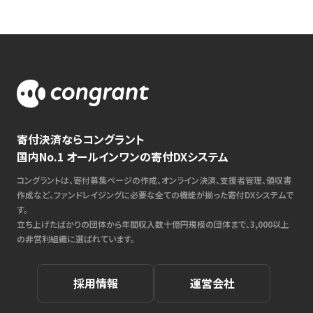
寄付決済ならコングラント
国内No.1 オールインワンの寄付DXシステム
コングラントは、寄付募集ページの作成、オンライン決済、支援者管理、領収書
作成など、ファンドレイジングに必要な全ての機能が揃った寄付DXシステムで
す。
立ち上げたばかりの団体から年間収入数十億円規模の団体まで、3,000以上
の非営利組織に選ばれています。
採用情報
運営会社