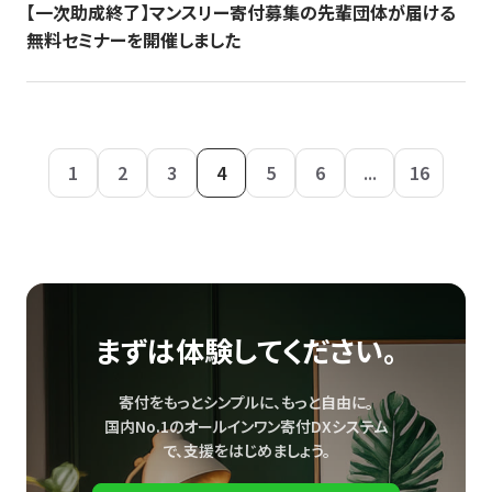
【一次助成終了】マンスリー寄付募集の先輩団体が届ける
無料セミナーを開催しました
1
2
3
4
5
6
...
16
まずは体験してください。
寄付をもっとシンプルに、もっと自由に。
国内No.1のオールインワン寄付DXシステム
で、
支援をはじめましょう。