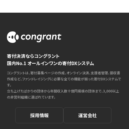
寄付決済ならコングラント
国内No.1 オールインワンの寄付DXシステム
コングラントは、寄付募集ページの作成、オンライン決済、支援者管理、領収書
作成など、ファンドレイジングに必要な全ての機能が揃った寄付DXシステムで
す。
立ち上げたばかりの団体から年間収入数十億円規模の団体まで、3,000以上
の非営利組織に選ばれています。
採用情報
運営会社