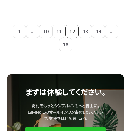
1
...
10
11
12
13
14
...
16
まずは体験してください。
寄付をもっとシンプルに、もっと自由に。
国内No.1のオールインワン寄付DXシステム
で、
支援をはじめましょう。