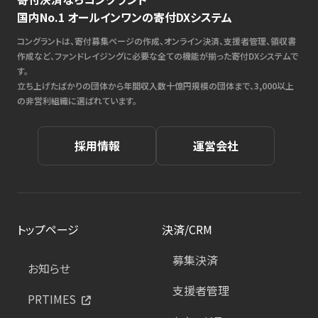
国内No.1 オールインワンの寄付DXシステム
コングラントは、寄付募集ページの作成、オンライン決済、支援者管理、領収書
作成など、ファンドレイジングに必要な全ての機能が揃った寄付DXシステムで
す。
立ち上げたばかりの団体から年間収入数十億円規模の団体まで、3,000以上
の非営利組織に選ばれています。
採用情報
運営会社
トップページ
決済/CRM
募集決済
お知らせ
支援者管理
PRTIMES