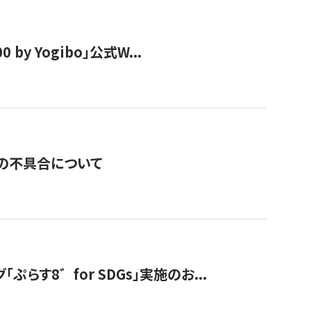
y Yogibo」公式W...
の不具合について
す8゛for SDGs」実施のお...