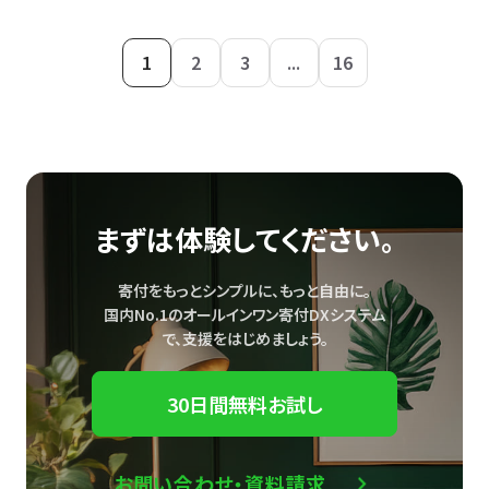
1
2
3
...
16
まずは体験してください。
寄付をもっとシンプルに、もっと自由に。
国内No.1のオールインワン寄付DXシステム
で、
支援をはじめましょう。
30日間無料お試し
お問い合わせ・資料請求