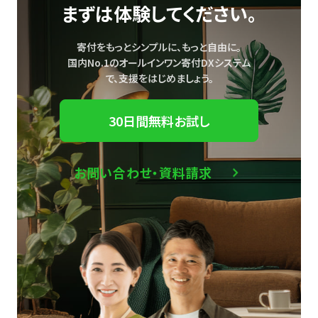
まずは体験してください。
寄付をもっとシンプルに、もっと自由に。
国内No.1のオールインワン寄付DXシステム
で、
支援をはじめましょう。
30日間無料お試し
お問い合わせ・資料請求