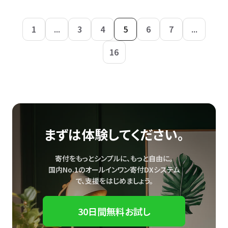
1
...
3
4
5
6
7
...
16
まずは体験してください。
寄付をもっとシンプルに、もっと自由に。
国内No.1のオールインワン寄付DXシステム
で、
支援をはじめましょう。
30日間無料お試し