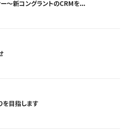
ナー〜新コングラントのCRMを...
せ
りを目指します