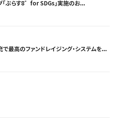
す8゛for SDGs」実施のお...
で最高のファンドレイジング・システムを...