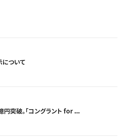
表示について
破。「コングラント for ...