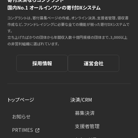
国内No.1 オールインワンの寄付DXシステム
コングラントは、寄付募集ページの作成、オンライン決済、支援者管理、領収書
作成など、ファンドレイジングに必要な全ての機能が揃った寄付DXシステムで
す。
立ち上げたばかりの団体から年間収入数十億円規模の団体まで、3,000以上
の非営利組織に選ばれています。
採用情報
運営会社
トップページ
決済/CRM
募集決済
お知らせ
支援者管理
PRTIMES