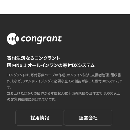
寄付決済ならコングラント
国内No.1 オールインワンの寄付DXシステム
コングラントは、寄付募集ページの作成、オンライン決済、支援者管理、領収書
作成など、ファンドレイジングに必要な全ての機能が揃った寄付DXシステムで
す。
立ち上げたばかりの団体から年間収入数十億円規模の団体まで、3,000以上
の非営利組織に選ばれています。
採用情報
運営会社