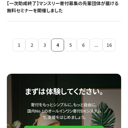
【一次助成終了】マンスリー寄付募集の先輩団体が届ける
無料セミナーを開催しました
1
2
3
4
5
6
...
16
まずは体験してください。
寄付をもっとシンプルに、もっと自由に。
国内No.1のオールインワン寄付DXシステム
で、
支援をはじめましょう。