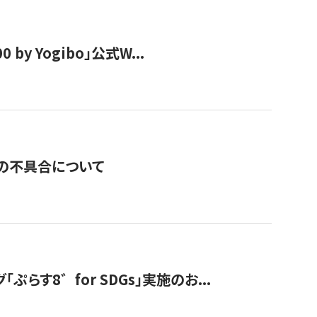
y Yogibo」公式W...
の不具合について
す8゛for SDGs」実施のお...