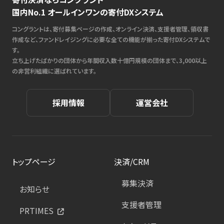
国内No.1 オールインワンの寄付DXシステム
コングラントは、寄付募集ページの作成、オンライン決済、支援者管理、領収書
作成など、ファンドレイジングに必要な全ての機能が揃った寄付DXシステムで
す。
立ち上げたばかりの団体から年間収入数十億円規模の団体まで、3,000以上
の非営利組織に選ばれています。
採用情報
運営会社
トップページ
決済/CRM
募集決済
お知らせ
支援者管理
PRTIMES