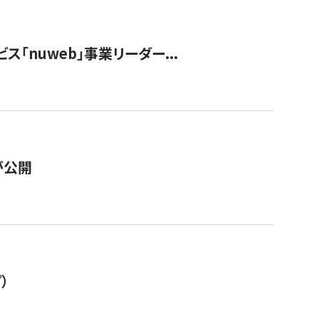
ス「nuweb」事業リーダー...
が公開
）