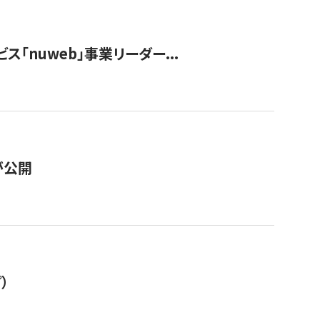
ス「nuweb」事業リーダー...
が公開
）