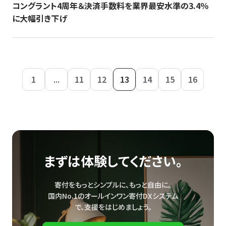
コングラント4周年＆決済手数料を業界最安水準の3.4％
に大幅引き下げ
1
...
11
12
13
14
15
16
まずは体験してください。
寄付をもっとシンプルに、もっと自由に。
国内No.1のオールインワン寄付DXシステム
で、
支援をはじめましょう。