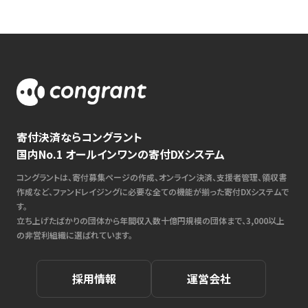
寄付決済ならコングラント
国内No.1 オールインワンの寄付DXシステム
コングラントは、寄付募集ページの作成、オンライン決済、支援者管理、領収書
作成など、ファンドレイジングに必要な全ての機能が揃った寄付DXシステムで
す。
立ち上げたばかりの団体から年間収入数十億円規模の団体まで、3,000以上
の非営利組織に選ばれています。
採用情報
運営会社