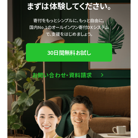
まずは体験してください。
寄付をもっとシンプルに、もっと自由に。
国内No.1のオールインワン寄付DXシステム
で、
支援をはじめましょう。
30日間無料お試し
お問い合わせ・資料請求