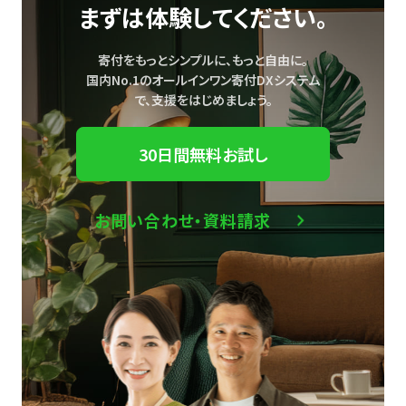
まずは体験してください。
寄付をもっとシンプルに、もっと自由に。
国内No.1のオールインワン寄付DXシステム
で、
支援をはじめましょう。
30日間無料お試し
お問い合わせ・資料請求