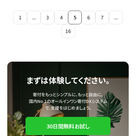
1
...
3
4
5
6
7
...
16
まずは体験してください。
寄付をもっとシンプルに、もっと自由に。
国内No.1のオールインワン寄付DXシステム
で、
支援をはじめましょう。
30日間無料お試し