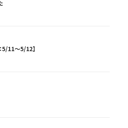
た
11～5/12】